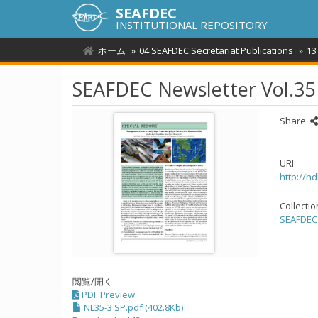
SEAFDEC
INSTITUTIONAL REPOSITORY
ホーム
04 SEAFDEC Secretariat Publications
13
SEAFDEC Newsletter Vol.35
Share
URI
http://h
Collecti
SEAFDEC 
閲覧/開く
PDF Preview
NL35-3 SP.pdf (402.8Kb)