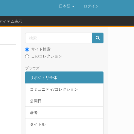
日本語
ログイン
アイテム表示
サイト検索
このコレクション
ブラウズ
リポジトリ全体
コミュニティ/コレクション
公開日
著者
タイトル