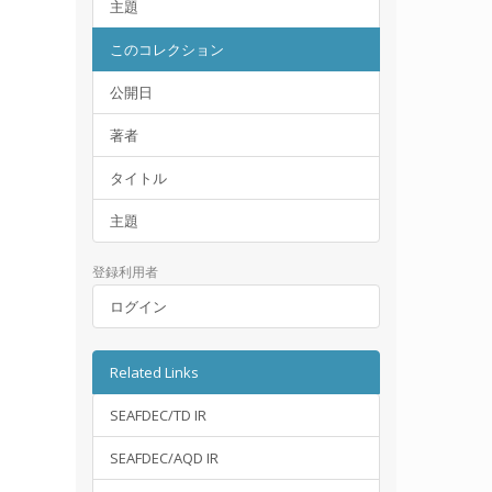
主題
このコレクション
公開日
著者
タイトル
主題
登録利用者
ログイン
Related Links
SEAFDEC/TD IR
SEAFDEC/AQD IR