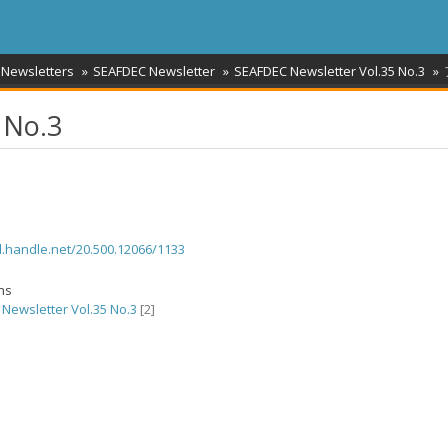
 Newsletters
SEAFDEC Newsletter
SEAFDEC Newsletter Vol.35 No.3
 No.3
dl.handle.net/20.500.12066/1133
ons
Newsletter Vol.35 No.3
[2]