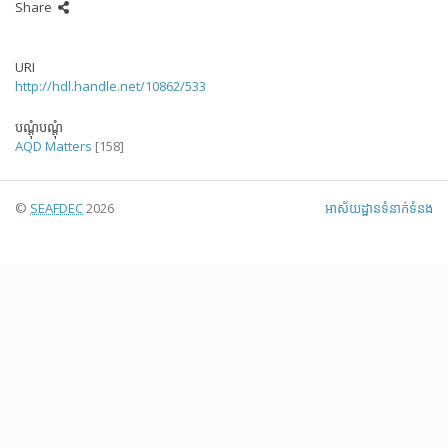
Share
URI
http://hdl.handle.net/10862/533
បណ្តុំបណ្តុំ
AQD Matters
[158]
©
SEAFDEC
2026
អាស័យ​ដ្ឋាន​ទំនាក់ទំនង