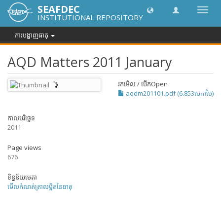
SEAFDEC
បិទបើក
INSTITUTIONAL REPOSITORY
ការ
រុករក
ការបង្ហាញធាតុ
AQD Matters 2011 January
រកមើល / បើក
Open
aqdm201101.pdf (6.853មេកាបៃ)
កាលបរិច្ឆេទ
2011
Page views
676
ទិន្នន័យមេតា
មើលកំណត់ត្រាលម្អិតនៃធាតុ