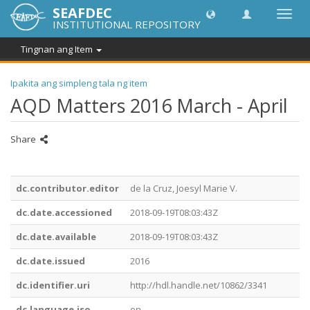
SEAFDEC
I-
INSTITUTIONAL REPOSITORY
toggle
ang
Tingnan ang Item
navig
Ipakita ang simpleng tala ng item
AQD Matters 2016 March - April
Share
dc.contributor.editor
de la Cruz, Joesyl Marie V.
dc.date.accessioned
2018-09-19T08:03:43Z
dc.date.available
2018-09-19T08:03:43Z
dc.date.issued
2016
dc.identifier.uri
http://hdl.handle.net/10862/3341
dc.language.iso
en