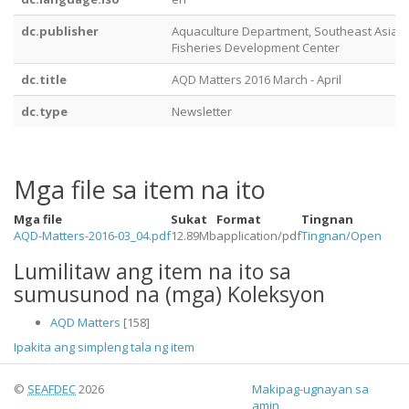
dc.publisher
Aquaculture Department, Southeast Asian
Fisheries Development Center
dc.title
AQD Matters 2016 March - April
dc.type
Newsletter
Mga file sa item na ito
Mga file
Sukat
Format
Tingnan
AQD-Matters-2016-03_04.pdf
12.89Mb
application/pdf
Tingnan/
Open
Lumilitaw ang item na ito sa
sumusunod na (mga) Koleksyon
AQD Matters
[158]
Ipakita ang simpleng tala ng item
©
SEAFDEC
2026
Makipag-ugnayan sa
amin