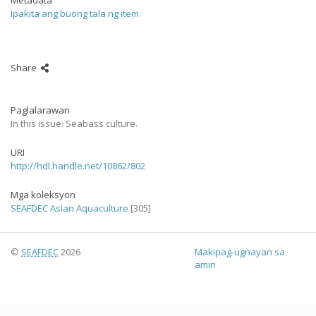
Metadata
Ipakita ang buong tala ng item
Share
Paglalarawan
In this issue: Seabass culture.
URI
http://hdl.handle.net/10862/802
Mga koleksyon
SEAFDEC Asian Aquaculture
[305]
©
SEAFDEC
2026
Makipag-ugnayan sa
amin