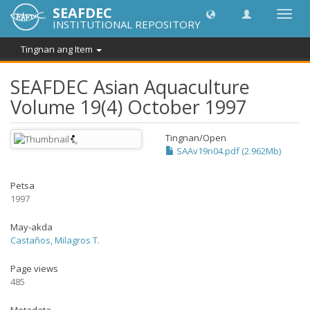
SEAFDEC
I-
INSTITUTIONAL REPOSITORY
toggle
ang
Tingnan ang Item
navig
SEAFDEC Asian Aquaculture
Volume 19(4) October 1997
Tingnan/
Open
SAAv19n04.pdf (2.962Mb)
Petsa
1997
May-akda
Castaños, Milagros T.
Page views
485