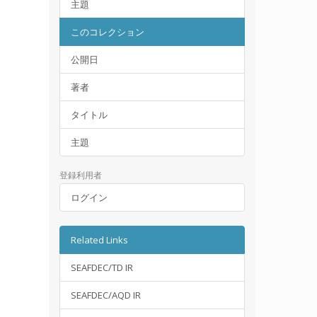
主題
このコレクション
公開日
著者
タイトル
主題
登録利用者
ログイン
Related Links
SEAFDEC/TD IR
SEAFDEC/AQD IR