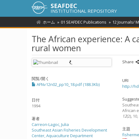
SEAFDEC
INSTITUTIONAL REPOSITORY
ホーム
01 SEAFDEC Publications
12 Journals/ 
The African experience: A ca
rural women
Share
閲覧/開く
URI
AFNv12n02_pp10_18.pdf (188.3Kb)
http://h
Suggeste
日付
Southeas
1994
African e
12
(2), 1
著者
Carreon-Lagoc, Julia
主題
Southeast Asian Fisheries Development
fisherm
Center, Aquaculture Department