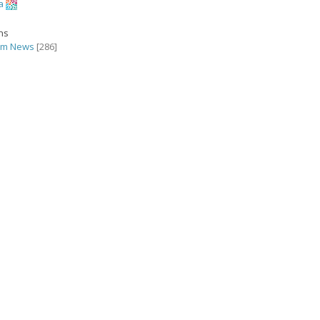
a
ons
rm News
[286]