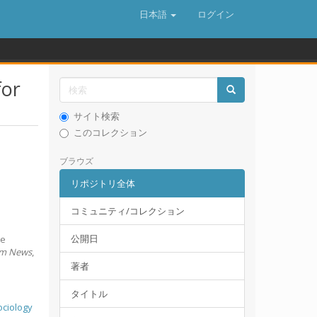
日本語
ログイン
for
サイト検索
このコレクション
ブラウズ
リポジトリ全体
コミュニティ/コレクション
公開日
he
rm News
,
著者
タイトル
ociology