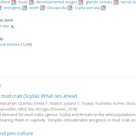
ulture
;
buds
;
developmental stages
;
glands
;
instars
;
larval s
;
ontogeny
;
teeth
;
Decapoda
;
Scylla serrata
ic term
rrata
ập
nal Articles
[1249]
t.
 mud crab (Scylla): What lies ahead
 Hanafiah
;
Quinitio, Emilia T.
;
Baylon, Juliana C.
;
Fujaya, Yushinta
;
Azmie, Ghaza
wanuddin, Mhd
;
Ma, Hongyu
(Elsevier,
2018
)
l demand for mud crabs (genus Scylla) and threats to the wild populations 
 rearing them in captivity. Despite considerable progress in mud crab pr
nd pen culture