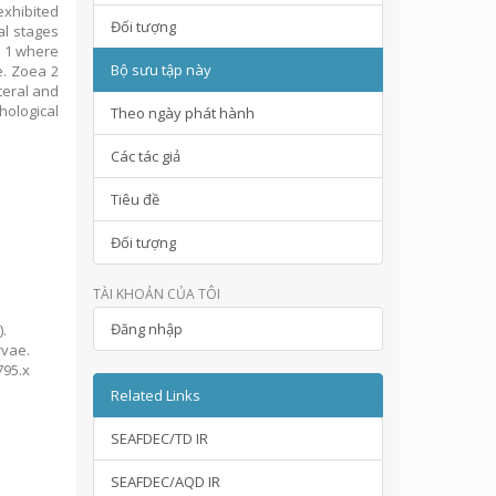
exhibited
Đối tượng
al stages
a 1 where
Bộ sưu tập này
le. Zoea 2
teral and
hological
Theo ngày phát hành
Các tác giả
Tiêu đề
Đối tượng
TÀI KHOẢN CỦA TÔI
Đăng nhập
).
rvae.
1795.x
Related Links
SEAFDEC/TD IR
SEAFDEC/AQD IR