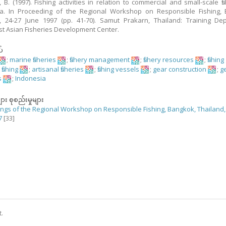
 B. (1997). Fishing activities in relation to commercial and small-scale fis
ia. In Proceeding of the Regional Workshop on Responsible Fishing, 
, 24-27 June 1997 (pp. 41-70). Samut Prakarn, Thailand: Training De
t Asian Fisheries Development Center.
်
;
marine fisheries
;
fishery management
;
fishery resources
;
fishin
fishing
;
artisanal fisheries
;
fishing vessels
;
gear construction
;
g
s
;
Indonesia
ျား စုစည်းမှုများ
ngs of the Regional Workshop on Responsible Fishing, Bangkok, Thailand,
7
[33]
t.