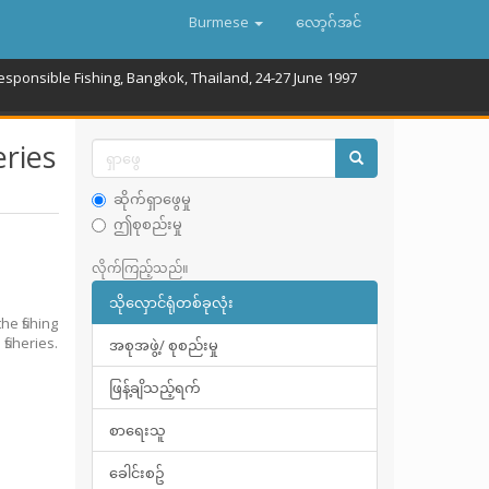
Burmese
လော့ဂ်အင်
sponsible Fishing, Bangkok, Thailand, 24-27 June 1997
eries
ဆိုက်ရှာဖွေမှု
ဤစုစည်းမှု
လိုက်ကြည့်သည်။
သိုလှောင်ရုံတစ်ခုလုံး
e fishing
isheries.
အစုအဖွဲ့/ စုစည်းမှု
ဖြန့်ချိသည့်ရက်
စာရေးသူ
ခေါင်းစဥ်