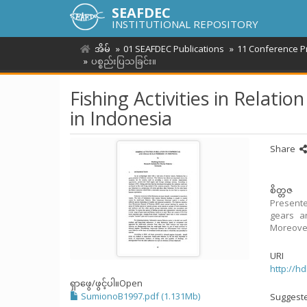
SEAFDEC
INSTITUTIONAL REPOSITORY
အိမ်
01 SEAFDEC Publications
11 Conference P
ပစ္စည်းပြသခြင်း။
Fishing Activities in Relati
in Indonesia
Share
စိတ္တဇ
Presente
gears an
Moreover,
URI
http://h
ရှာဖွေ/ဖွင့်ပါ။
Open
SumionoB1997.pdf (1.131Mb)
Suggeste