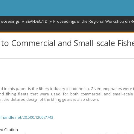
roceedings
SEAFDEC/TD
Proceedings of the Regional Workshop on Re
on to Commercial and Small-scale Fish
d in this paper is the fishery industry in Indonesia. Given emphases were th
d fishing fleets that were used for both commercial and small-scale f
 the detailed design of the fishing gears is also shown.
dl.handle.net/20.500.12067/743
d Citation