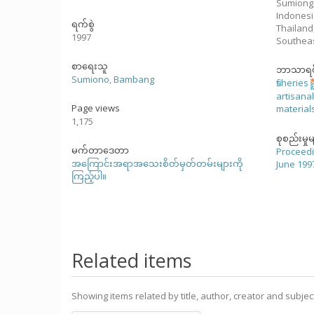
Sumiong,
Indones
ရက်စွဲ
Thailand
1997
Southeas
စာရေးသူ
ဘာသာရပ
Sumiono, Bambang
fisheries
artisanal 
Page views
material
1,175
စုစည်းမှုမ
မက်တာဒေတာ
Proceedi
အကြောင်းအရာအသေးစိတ်မှတ်တမ်းများကို
June 199
ကြည့်ပါ။
Related items
Showing items related by title, author, creator and subjec