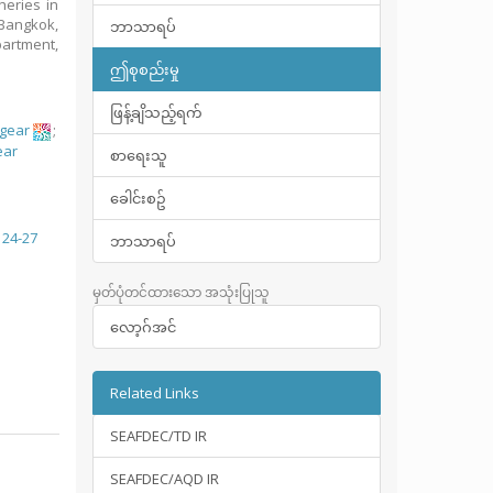
heries in
Bangkok,
ဘာသာရပ်
partment,
ဤစုစည်းမှု
ဖြန့်ချိသည့်ရက်
g gear
;
ear
စာရေးသူ
ခေါင်းစဥ်
 24-27
ဘာသာရပ်
မှတ်ပုံတင်ထားသော အသုံးပြုသူ
လော့ဂ်အင်
Related Links
SEAFDEC/TD IR
SEAFDEC/AQD IR