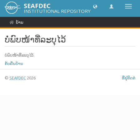
SEAFDEC
Toggl
INSTITUTIONAL REPOSITORY
navig
ບ້ານ
ບໍ່ພົບໜ້າທີ່ລະບຸໄວ້
ບໍ່ພົບໜ້າທີ່ລະບຸໄວ້.
ກັບຄືນບ້ານ
©
SEAFDEC
2026
ທີ່ຢູ່ຕິດຕໍ່