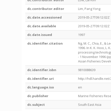
dc.contributor.editor
Low, Lai Kim
dc.contributor.editor
Lim, Pang Yong
dc.date.accessioned
2019-05-27T09:12:02Z
dc.date.available
2019-05-27T09:12:02Z
dc.date.issued
1997
dc.identifier.citation
Ng, M. C., Chia, E., & 
1996. In K. K. Hooi, L.
processing technology
- 1 November 1996 (pp
Asian Fisheries Deve
dc.identifier.isbn
9810088639
dc.identifier.uri
http://hdl.handle.net
dc.language.iso
en
dc.publisher
Marine Fisheries Res
dc.subject
South East Asia