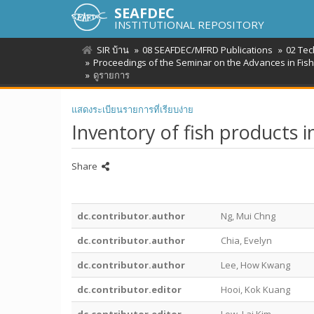
SEAFDEC
INSTITUTIONAL REPOSITORY
SIR บ้าน
08 SEAFDEC/MFRD Publications
02 Tec
Proceedings of the Seminar on the Advances in Fish
ดูรายการ
แสดงระเบียนรายการที่เรียบง่าย
Inventory of fish products i
Share
dc.contributor.author
Ng, Mui Chng
dc.contributor.author
Chia, Evelyn
dc.contributor.author
Lee, How Kwang
dc.contributor.editor
Hooi, Kok Kuang