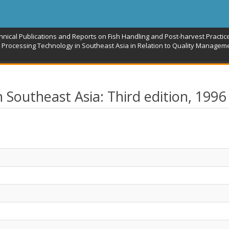
hnical Publications and Reports on Fish Handling and Post-harvest Practic
 Processing Technology in Southeast Asia in Relation to Quality Managem
n Southeast Asia: Third edition, 1996