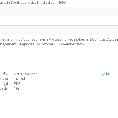
ucts in Southeast Asia: Third edition, 1996
minar on the Advances in Fish Processing Technology in Southeast Asia in
Management, Singapore, 29 October - 1 November 1996
ชื่อ:
NgMC1997.pdf
ดู/
เปิด
ขนาด:
149.3Kb
รูป:
PDF
oads:
199