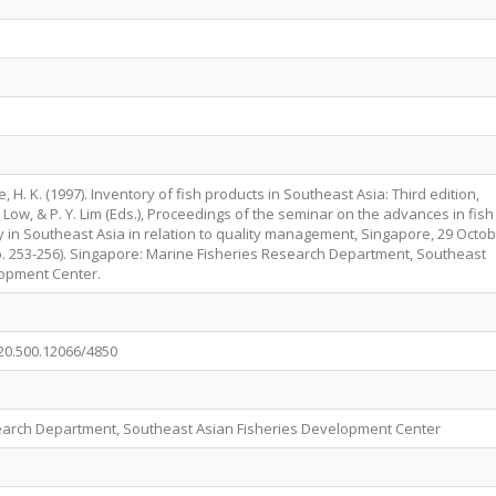
Lee, H. K. (1997). Inventory of fish products in Southeast Asia: Third edition,
 K. Low, & P. Y. Lim (Eds.), Proceedings of the seminar on the advances in fish
 in Southeast Asia in relation to quality management, Singapore, 29 Octo
. 253-256). Singapore: Marine Fisheries Research Department, Southeast
lopment Center.
/20.500.12066/4850
earch Department, Southeast Asian Fisheries Development Center