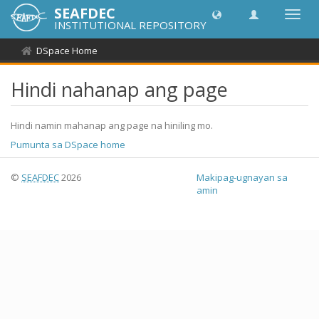
SEAFDEC
I-
INSTITUTIONAL REPOSITORY
toggle
ang
DSpace Home
navig
Hindi nahanap ang page
Hindi namin mahanap ang page na hiniling mo.
Pumunta sa DSpace home
©
SEAFDEC
2026
Makipag-ugnayan sa
amin