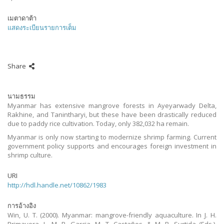
เมตาดาต้า
แสดงระเบียนรายการเต็ม
Share
นามธรรม
Myanmar has extensive mangrove forests in Ayeyarwady Delta,
Rakhine, and Tanintharyi, but these have been drastically reduced
due to paddy rice cultivation. Today, only 382,032 ha remain.
Myanmar is only now starting to modernize shrimp farming. Current
government policy supports and encourages foreign investment in
shrimp culture.
URI
http://hdl.handle.net/10862/1983
การอ้างอิง
Win, U. T. (2000). Myanmar: mangrove-friendly aquaculture. In J. H.