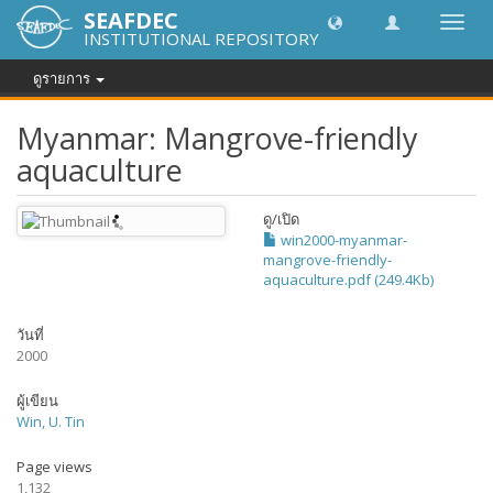
SEAFDEC
Toggl
INSTITUTIONAL REPOSITORY
navig
ดูรายการ
Myanmar: Mangrove-friendly
aquaculture
ดู/
เปิด
win2000-myanmar-
mangrove-friendly-
aquaculture.pdf (249.4Kb)
วันที่
2000
ผู้เขียน
Win, U. Tin
Page views
1,132