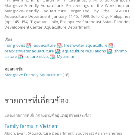
Primavera, L. M. B. Garcia, M. T. Castaños, & M. B. Surtida (Eds.),
Mangrove-Friendly Aquaculture : Proceedings of the Workshop on
Mangrove-Friendly Aquaculture organized by the SEAFDEC
Aquaculture Department, January 11-15, 1999, Iloilo City, Philippines
(pp. 145–154). Tigbauan, Iloilo, Philippines: Southeast Asian Fisheries
Development Center, Aquaculture Department.
เรื่อง
mangroves
;
aquaculture
;
freshwater aquaculture
;
brackishwater aquaculture
;
aquaculture regulations
;
shrimp
culture
;
culture effects
;
Myanmar
คอลเลกชัน
Mangrove Friendly Aquaculture
[18]
รายการที่เกี่ยวข้อง
แสดงรายการที่เกี่ยวข้องตามชื่อผู้แต่งผู้สร้างและเรื่อง
Family farms in Vietnam
Aldon, Eva T.
(Aquaculture Department, Southeast Asian Fisheries