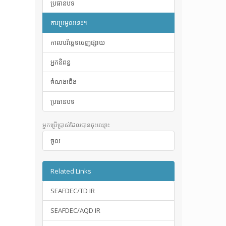
ប្រធានបទ
ការប្រមូលនេះ។
កាលបរិច្ឆេទចេញផ្សាយ
អ្នកនិពន្ធ
ចំណងជើង
ប្រធានបទ
អ្នកប្រើប្រាស់ដែលបានចុះឈ្មោះ
ចូល
Related Links
SEAFDEC/TD IR
SEAFDEC/AQD IR