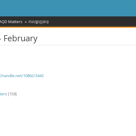
AQD Matters
ការបង្ហាញធាតុ
- February
dl.handle.net/10862/3443
ters
[158]