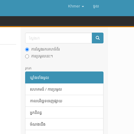
Khmer
ចូល
ការស្វែងរកគេហទំព័រ
ការប្រមូលនេះ។
រុករក
ឃ្លាំងទាំងមូល
សហគមន៍ / ការប្រមូល
កាលបរិច្ឆេទចេញផ្សាយ
អ្នកនិពន្ធ
ចំណងជើង