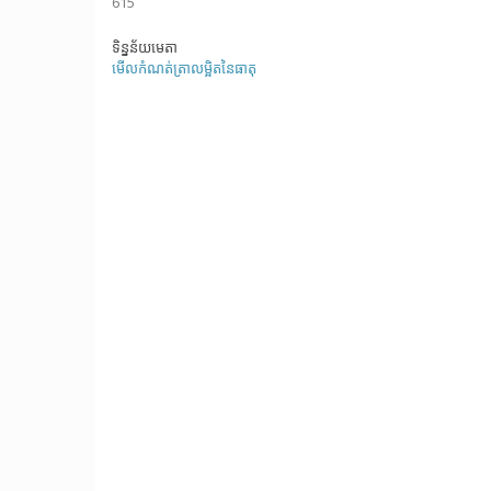
615
ទិន្នន័យមេតា
មើលកំណត់ត្រាលម្អិតនៃធាតុ