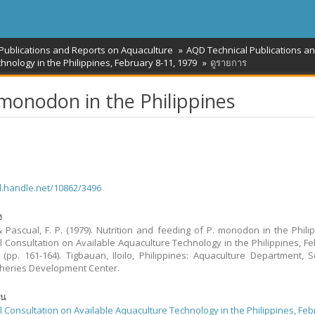
 Publications and Reports on Aquaculture
AQD Technical Publications a
hnology in the Philippines, February 8-11, 1979
ดูรายการ
 monodon in the Philippines
dl.handle.net/10862/3496
ง
 & Pascual, F. P. (1979). Nutrition and feeding of P. monodon in the Philip
l Consultation on Available Aquaculture Technology in the Philippines, Fe
 (pp. 161-164). Tigbauan, Iloilo, Philippines: Aquaculture Department, 
sheries Development Center.
ัน
l Consultation on Available Aquaculture Technology in the Philippines, Feb