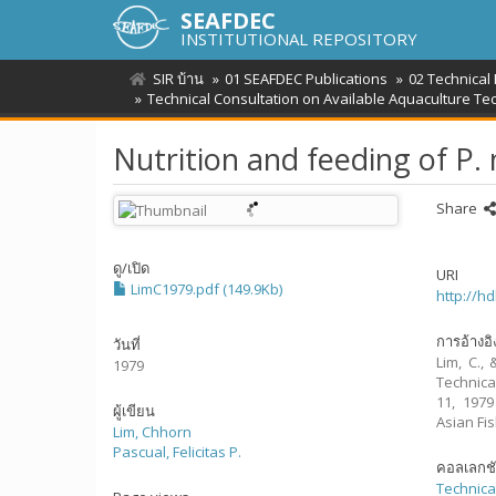
SEAFDEC
INSTITUTIONAL REPOSITORY
SIR บ้าน
01 SEAFDEC Publications
02 Technical
Technical Consultation on Available Aquaculture Tec
Nutrition and feeding of P.
Share
ดู/
เปิด
URI
LimC1979.pdf (149.9Kb)
http://h
การอ้างอิ
วันที่
Lim, C.,
1979
Technica
11, 1979
ผู้เขียน
Asian Fi
Lim, Chhorn
Pascual, Felicitas P.
คอลเลกช
Technica