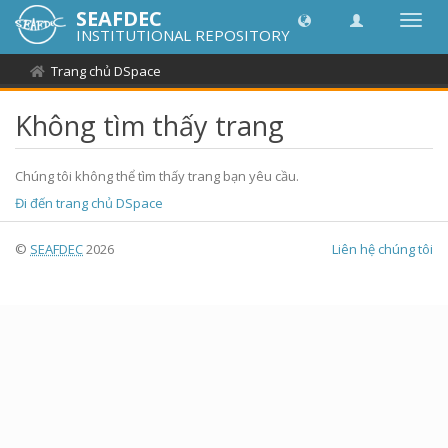
SEAFDEC
Chuy
INSTITUTIONAL REPOSITORY
đổi
điều
Trang chủ DSpace
hướn
thành
Không tìm thấy trang
Chúng tôi không thể tìm thấy trang bạn yêu cầu.
Đi đến trang chủ DSpace
©
SEAFDEC
2026
Liên hệ chúng tôi