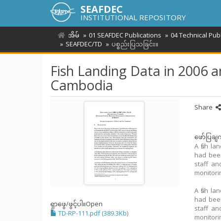
SEAFDEC
INSTITUTIONAL REPOSITORY
အိမ်
01 SEAFDEC Publications
04 Technical Pu
SEAFDEC/TD
ပစ္စည်းပြသခြင်း။
Fish Landing Data in 2006 an
Cambodia
Share
ဖော်ပြချ
A fish l
had bee
staff an
monitorin
A fish l
had bee
ရှာဖွေ/ဖွင့်ပါ။
Open
staff an
TD-RP-111.pdf (389.3Kb)
monitorin