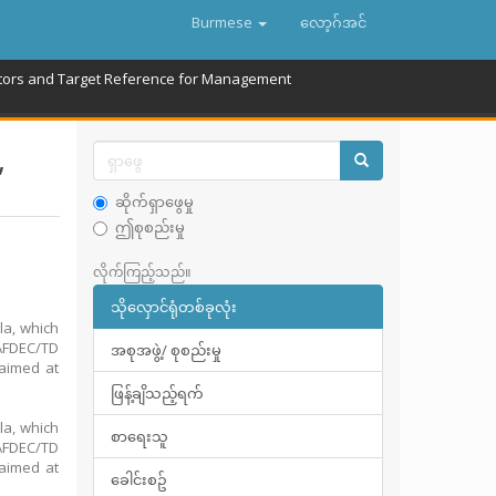
Burmese
လော့ဂ်အင်
ators and Target Reference for Management
,
ဆိုက်ရှာဖွေမှု
ဤစုစည်းမှု
လိုက်ကြည့်သည်။
သိုလှောင်ရုံတစ်ခုလုံး
la, which
AFDEC/TD
အစုအဖွဲ့/ စုစည်းမှု
 aimed at
ဖြန့်ချိသည့်ရက်
la, which
စာရေးသူ
AFDEC/TD
 aimed at
ခေါင်းစဥ်