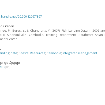
dl.handle.net/20.500.12067/367
d Citation
ee, P., Boros, Y., & Chanthana, Y. (2007). Fish Landing Data in 2006 an
 II, Sihanoukville, Cambodia. Training Department, Southeast Asian 
ment Center.
်
Landing
;
data
;
Coastal Resources
;
Cambodia
;
integrated management
ျား စုစည်းမှုများ
/TD
[85]