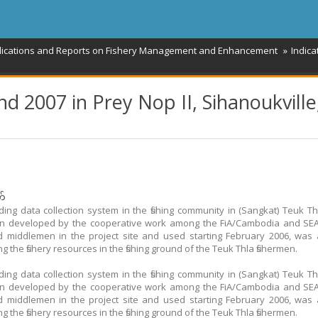
blications and Reports on Fishery Management and Enhancement
Indic
d 2007 in Prey Nop II, Sihanoukville
က်
anding data collection system in the fishing community in (Sangkat) Teuk Th
n developed by the cooperative work among the FiA/Cambodia and SE
d middlemen in the project site and used starting February 2006, was
g the fishery resources in the fishing ground of the Teuk Thla fishermen.
anding data collection system in the fishing community in (Sangkat) Teuk Th
n developed by the cooperative work among the FiA/Cambodia and SE
d middlemen in the project site and used starting February 2006, was
g the fishery resources in the fishing ground of the Teuk Thla fishermen.