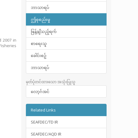
ဘာသာရပ်
ဤစုစည်းမှု
ဖြန့်ချိသည့်ရက်
d 2007 in
စာရေးသူ
Fisheries
ခေါင်းစဥ်
ဘာသာရပ်
မှတ်ပုံတင်ထားသော အသုံးပြုသူ
လော့ဂ်အင်
Related Links
SEAFDEC/TD IR
SEAFDEC/AQD IR