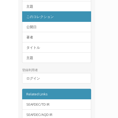
主題
このコレクション
公開日
著者
タイトル
主題
登録利用者
ログイン
Related Links
SEAFDEC/TD IR
SEAFDEC/AQD IR