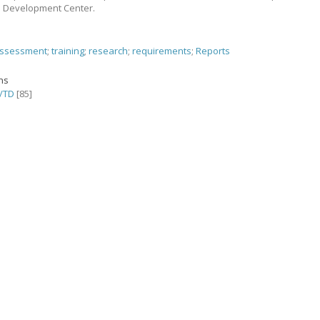
s Development Center.
ssessment
;
training
;
research
;
requirements
;
Reports
ons
/TD
[85]