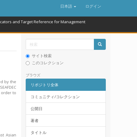
日本語
ログイン
icators and Target Reference for Management
サイト検索
このコレクション
ブラウズ
ed by the
リポジトリ全体
. SEAFDEC
order to
コミュニティ/コレクション
公開日
著者
タイトル
st Asian