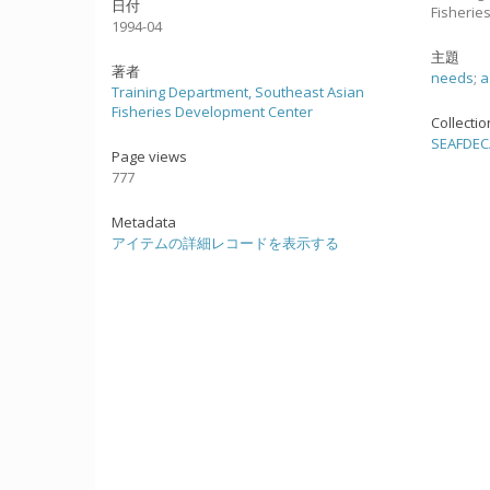
日付
Fisherie
1994-04
主題
著者
needs
;
a
Training Department, Southeast Asian
Fisheries Development Center
Collecti
SEAFDEC
Page views
777
Metadata
アイテムの詳細レコードを表示する