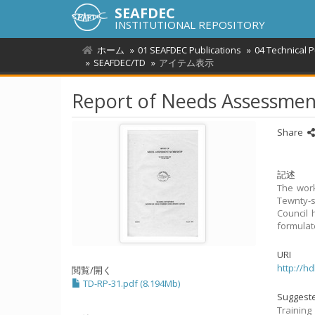
SEAFDEC
INSTITUTIONAL REPOSITORY
ホーム
01 SEAFDEC Publications
04 Technical 
SEAFDEC/TD
アイテム表示
Report of Needs Assessme
Share
記述
The work
Tewnty-s
Council
formulat
URI
http://h
閲覧/開く
TD-RP-31.pdf (8.194Mb)
Suggeste
Trainin