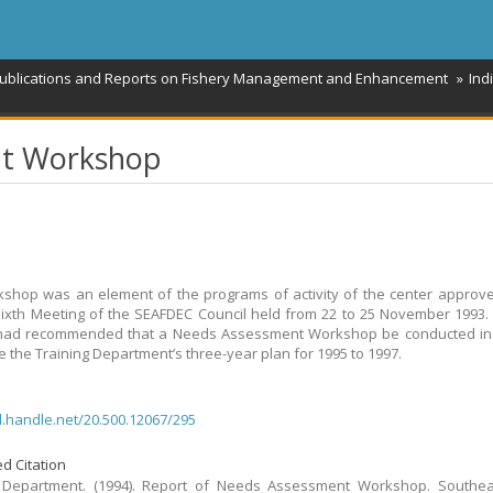
Publications and Reports on Fishery Management and Enhancement
Ind
nt Workshop
shop was an element of the programs of activity of the center approv
ixth Meeting of the SEAFDEC Council held from 22 to 25 November 1993
 had recommended that a Needs Assessment Workshop be conducted in 
e the Training Department’s three-year plan for 1995 to 1997.
dl.handle.net/20.500.12067/295
d Citation
g Department. (1994). Report of Needs Assessment Workshop. Southea