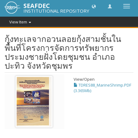
SEAFDEC
Toggl
INSTITUTIONAL REPOSITORY
navig
View Item
กุ้งทะเลจากอวนลอยกุ้งสามชั้นใน
พื้นที่โครงการจัดการทรัพยากร
ประมงชายฝั่งโดยชุมชน อำเภอ
ปะทิว จังหวัดชุมพร
View/
Open
TDRES88_MarineShrimp.PDF
(3.365Mb)