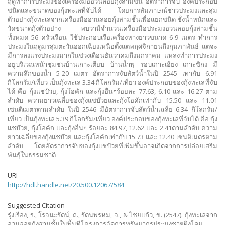
ฤดูทำการประมงของเครื่องมืออวนลอยกุ้งสามชั้น อัตราการจับ องค์ประกอบ
ชนิดและขนาดของกุ้งทะเลที่จับได้ โดยการสัมภาษณ์ชาวประมงและสุ่ม
ตัวอย่างกุ้งทะเลจากเครื่องมืออวนลอยกุ้งสามชั้นเพื่อแยกชนิด ชั่งน้ำหนักและ
วัดขนาดกุ้งตัวอย่าง พบว่ามีจำนวนเครื่องมือประมงอวนลอยกุ้งสามชั้น
ทั้งหมด 56 ครัวเรือน ใช้ประกอบเรือเครื่องหางยาวขนาด 6-9 เมตร ทำการ
ประมงในฤดูมรสุมตะวันออกเฉียงเหนือตั้งแต่พฤศจิกายนถึงกุมภาพันธ์ แต่จะ
มีการลงแรงประมงมากในช่วงเดือนธันวาคมถึงมกราคม แหล่งทำการประมง
อยู่บริเวณหน้าชุมชนบ้านเกาะเตียบ บ้านน้ำพุ รอบเกาะเอียง เกาะซิกง มี
ความลึกของน้ำ 5-20 เมตร อัตราการจับสัตว์น้ำในปี 2545 เท่ากับ 6.91
กิโลกรัม/เที่ยว เป็นกุ้งทะเล 3.34 กิโลกรัม/เที่ยว องค์ประกอบของกุ้งทะเลที่จับ
ได้ คือ กุ้งแชบ๊วย, กุ้งโอคัก และกุ้งอื่นๆร้อยละ 77.63, 6.10 และ 16.27 ตาม
ลำดับ ความยาวเฉลี่ยของกุ้งแชบ๊วยและกุ้งโอคักเท่ากับ 15.50 และ 11.01
เซนติเมตรตามลำดับ ในปี 2546 มีอัตราการจับสัตว์น้ำเฉลี่ย 6.34 กิโลกรัม/
เที่ยว เป็นกุ้งทะเล 5.39 กิโลกรัม/เที่ยว องค์ประกอบของกุ้งทะเลที่จับได้ คือ กุ้ง
แชบ๊วย, กุ้งโอคัก และกุ้งอื่นๆ ร้อยละ 84.97, 12.62 และ 2.41ตามลำดับ ความ
ยาวเฉลี่ยของกุ้งแชบ๊วย และกุ้งโอคักเท่ากับ 15.73 และ 12.40 เซนติเมตรตาม
ลำดับ โดยอัตราการจับของกุ้งแชบ๊วยที่เพิ่มขึ้นอาจเกิดจากการปล่อยเสริม
พันธุ์ในธรรมชาติ
URI
http://hdl.handle.net/20.500.12067/584
Suggested Citation
รุ่งเรือง, ร., โรจนะรัตน์, ถ., รัตนพรหม, จ., & ไชยแก้ว, ข. (2547). กุ้งทะเลจาก
อวนลอยกุ้งสามชั้นในพื้นที่โครงการจัดการทรัพยากรประมงชายฝั่งโดย