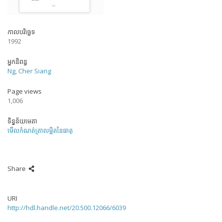
កាលបរិច្ឆេទ
1992
អ្នកនិពន្ធ
Ng, Cher Siang
Page views
1,006
ទិន្នន័យមេតា
មើលកំណត់ត្រាលម្អិតនៃធាតុ
Share
URI
http://hdl.handle.net/20.500.12066/6039