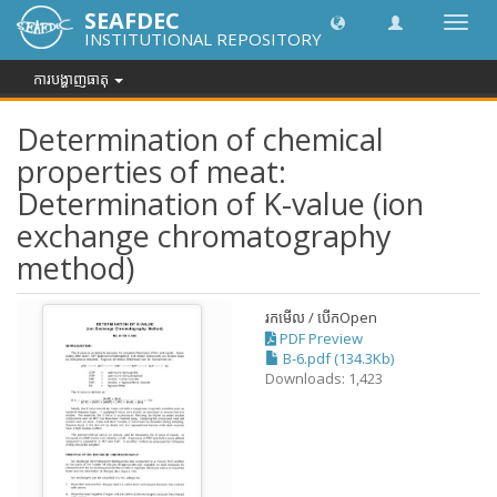
SEAFDEC
បិទបើក
INSTITUTIONAL REPOSITORY
ការ
រុករក
ការបង្ហាញធាតុ
Determination of chemical
properties of meat:
Determination of K-value (ion
exchange chromatography
method)
រកមើល / បើក
Open
PDF Preview
B-6.pdf (134.3Kb)
Downloads: 1,423