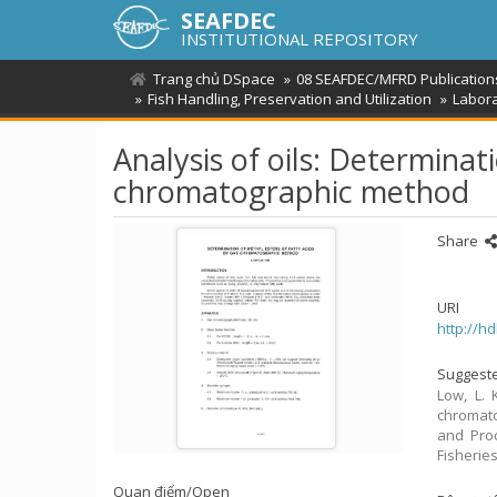
SEAFDEC
INSTITUTIONAL REPOSITORY
Trang chủ DSpace
08 SEAFDEC/MFRD Publication
Fish Handling, Preservation and Utilization
Labora
Analysis of oils: Determinat
chromatographic method
Share
URI
http://h
Suggeste
Low, L. 
chromato
and Proc
Fisherie
Quan điểm/
Open