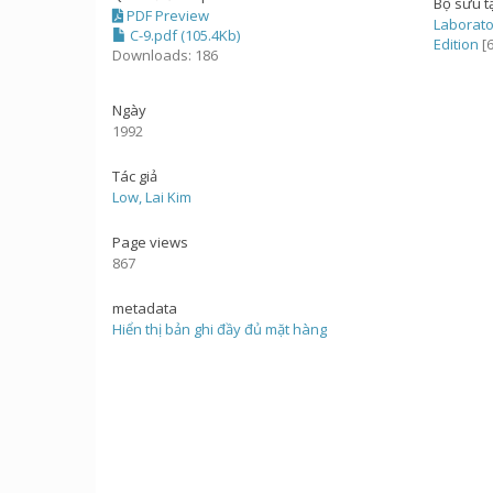
Bộ sưu t
PDF Preview
Laborato
C-9.pdf (105.4Kb)
Edition
[6
Downloads: 186
Ngày
1992
Tác giả
Low, Lai Kim
Page views
867
metadata
Hiển thị bản ghi đầy đủ mặt hàng