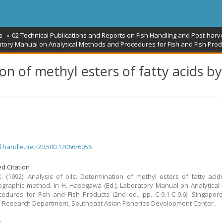
s
02 Technical Publications and Reports on Fish Handling and Post-harv
tory Manual on Analytical Methods and Procedures for Fish and Fish Produ
ion of methyl esters of fatty acids b
dl.handle.net/20.500.12066/6056
d Citation
K. (1992). Analysis of oils: Determination of methyl esters of fatty aci
graphic method. In H. Hasegawa (Ed.), Laboratory Manual on Analytica
edures for Fish and Fish Products (2nd ed., pp. C-9.1-C-9.6). Singapor
s Research Department, Southeast Asian Fisheries Development Center.