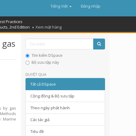
Tiếng Việt
Đăng nhập
est Practices
cts, 2nd Edition
Xem mặt hàng
y gas
Tìm kiếm DSpace
Bộ sưu tập này
DUYỆT QUA
Tất cả DSpace
Cộng đồng & Bộ sưu tập
Theo ngày phát hành
ds by gas
l Methods
e: Marine
Các tác giả
Tiêu đề