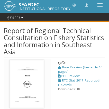
SEAFDEC
Toggl
INSTITUTIONAL REPOSITORY
navig
ดูรายการ
Report of Regional Technical
Consultation on Fishery Statistics
and Information in Southeast
Asia
ดู/
เปิด
Book Preview (Limited to 10
pages)
PDF Preview
RTC_Stat_2017_Report.pdf
(14.24Mb)
Downloads: 185