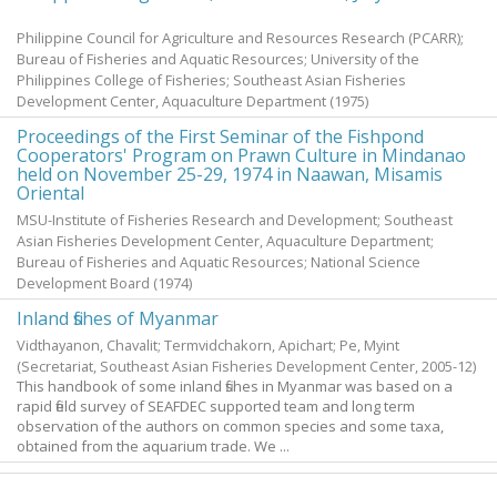
Philippine Council for Agriculture and Resources Research (PCARR);
Bureau of Fisheries and Aquatic Resources; University of the
Philippines College of Fisheries; Southeast Asian Fisheries
Development Center, Aquaculture Department
(
1975
)
Proceedings of the First Seminar of the Fishpond
Cooperators' Program on Prawn Culture in Mindanao
held on November 25-29, 1974 in Naawan, Misamis
Oriental
MSU-Institute of Fisheries Research and Development; Southeast
Asian Fisheries Development Center, Aquaculture Department;
Bureau of Fisheries and Aquatic Resources; National Science
Development Board
(
1974
)
Inland fishes of Myanmar
Vidthayanon, Chavalit
;
Termvidchakorn, Apichart
;
Pe, Myint
(Secretariat, Southeast Asian Fisheries Development Center,
2005-12
)
This handbook of some inland fishes in Myanmar was based on a
rapid field survey of SEAFDEC supported team and long term
observation of the authors on common species and some taxa,
obtained from the aquarium trade. We ...