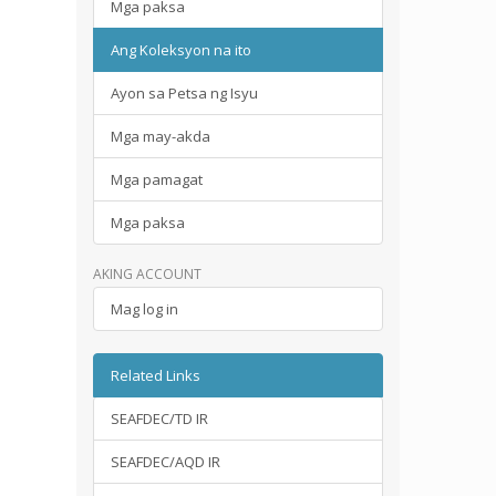
Mga paksa
Ang Koleksyon na ito
Ayon sa Petsa ng Isyu
Mga may-akda
Mga pamagat
Mga paksa
AKING ACCOUNT
Mag log in
Related Links
SEAFDEC/TD IR
SEAFDEC/AQD IR