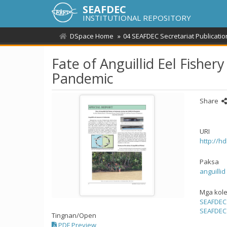
SEAFDEC
INSTITUTIONAL REPOSITORY
DSpace Home
04 SEAFDEC Secretariat Publicatio
Fate of Anguillid Eel Fishe
Pandemic
Share
URI
http://h
Paksa
anguillid
Mga kol
SEAFDEC 
SEAFDEC 
Tingnan/
Open
PDF Preview