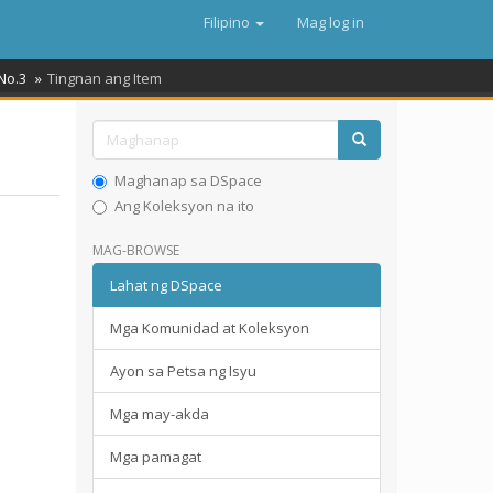
Filipino
Mag log in
No.3
Tingnan ang Item
Maghanap sa DSpace
Ang Koleksyon na ito
MAG-BROWSE
Lahat ng DSpace
Mga Komunidad at Koleksyon
Ayon sa Petsa ng Isyu
Mga may-akda
Mga pamagat