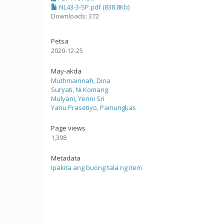
NL43-3-SP.pdf (838.8Kb)
Downloads: 372
Petsa
2020-12-25
May-akda
Muthmainnah, Dina
Suryati, Ni Komang
Mulyani, Yenni Sri
Yanu Prasetiyo, Pamungkas
Page views
1,398
Metadata
Ipakita ang buong tala ng item