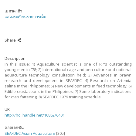
เมตาดาต้า
แสดงระเบียนรายการเต็ม
Share
Description
In this issue: 1) Aquaculture scientist is one of RP's outstanding
young men in '78; 2) International cage and pen culture and national
aquaculture technology consultation held; 3) Advances in prawn
research and development in SEAFDEC; 4) Research on Artemia
salina in the Philippines; 5) New developments in feed technology; 6)
Edible crustaceans in the Philippines; 7) Some laboratory indications
for crab fattening; 8) SEAFDEC 1979 training schedule
URI
http://hdl.handle.net/10862/6401
คอลเลกชัน
SEAFDEC Asian Aquaculture
[305]