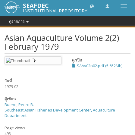
SEAFDEC
Toggl
INSTITUTIONAL REPOSITORY
navig
ดูรายการ
Asian Aquaculture Volume 2(2)
February 1979
ดู/
เปิด
SAAv02n02.pdf (5.652Mb)
วันที่
1979-02
ผู้เขียน
Bueno, Pedro B.
Southeast Asian Fisheries Development Center, Aquaculture
Department
Page views
493