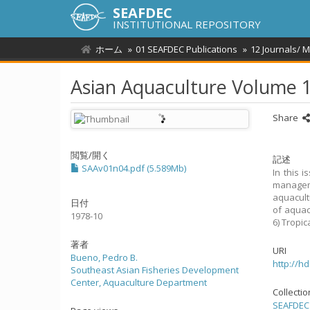
SEAFDEC
INSTITUTIONAL REPOSITORY
ホーム
01 SEAFDEC Publications
12 Journals/ 
Asian Aquaculture Volume 
Share
閲覧/開く
記述
SAAv01n04.pdf (5.589Mb)
In this 
managem
aquacult
日付
of aquac
1978-10
6) Tropi
著者
URI
Bueno, Pedro B.
http://h
Southeast Asian Fisheries Development
Center, Aquaculture Department
Collecti
SEAFDEC 