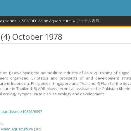
Magazines
SEAFDEC Asian Aquaculture
アイテム表示
1(4) October 1978
issue: 1) Developing the aquaculture industry of Asia; 2) Training of sugpo
ent organized; 3) Status and prospects of and development strate
ure in Indonesia, Philippines, Singapore and Thailand; 4) Plan for the de
ulture in Thailand; 5) ADB okays technical assistance for Pakistan fisheries
cal ecology symposium to discuss ecology and development
dl.handle.net/10862/6397
ons
Asian Aquaculture
[305]