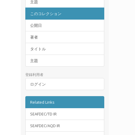
主題
このコレクション
公開日
著者
タイトル
主題
登録利用者
ログイン
Related Links
SEAFDEC/TD IR
SEAFDEC/AQD IR