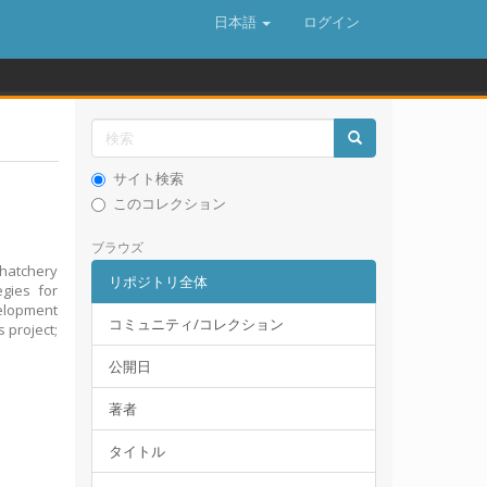
日本語
ログイン
サイト検索
このコレクション
ブラウズ
 hatchery
リポジトリ全体
gies for
velopment
コミュニティ/コレクション
 project;
公開日
著者
タイトル