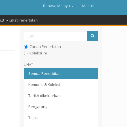
Bahasa Melayu
Masuk
o.3
Lihat Penerbitan
Carian Penerbitan
Koleksi ini
LIHAT
Semua Penerbitan
Komuniti & Koleksi
Tarikh dikeluarkan
Pengarang
Tajuk