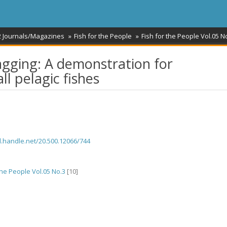
2 Journals/Magazines
Fish for the People
Fish for the People Vol.05 N
agging: A demonstration for
l pelagic fishes
dl.handle.net/20.500.12066/744
the People Vol.05 No.3
[10]