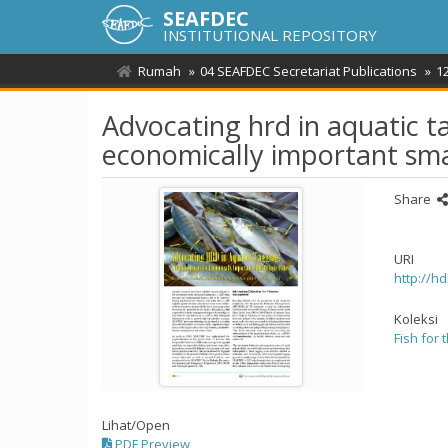
SEAFDEC
INSTITUTIONAL REPOSITORY
Rumah
04 SEAFDEC Secretariat Publications
1
Advocating hrd in aquatic t
economically important smal
Share
URI
http://h
Koleksi
Fish for 
Lihat/
Open
PDF Preview