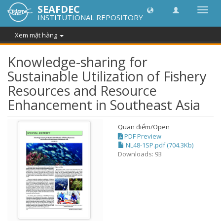
SEAFDEC
Chuy
INSTITUTIONAL REPOSITORY
đổi
điều
Xem mặt hàng
hướn
thành
Knowledge-sharing for
Sustainable Utilization of Fishery
Resources and Resource
Enhancement in Southeast Asia
Quan điểm/
Open
PDF Preview
NL48-1SP.pdf (704.3Kb)
Downloads: 93