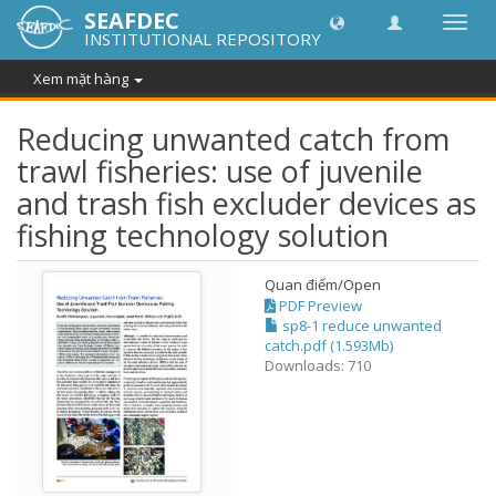
SEAFDEC
Chuy
INSTITUTIONAL REPOSITORY
đổi
điều
Xem mặt hàng
hướn
thành
Reducing unwanted catch from
trawl fisheries: use of juvenile
and trash fish excluder devices as
fishing technology solution
Quan điểm/
Open
PDF Preview
sp8-1 reduce unwanted
catch.pdf (1.593Mb)
Downloads: 710