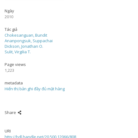
Ngày
2010
Tác giả
Chokesanguan, Bundit
Ananpongsuk, Suppachai
Dickson, Jonathan O.
Sulit, Virgilia T.
Page views
1,223
metadata
Hiển thị bản ghi đầy đủ mặt hàng
Share
URI
http://hdl.handle.net/20.500.12066/808