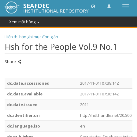
SEAFDEC
Chuy
INSTITUTIONAL REPOSITORY
đổi
điều
Xem mặt hàng
hướn
thành
Hiển thị bản ghi mục đơn giản
Fish for the People Vol.9 No.1
Share
dc.date.accessioned
2017-11-01T07:38:14Z
dc.date.available
2017-11-01T07:38:14Z
dc.date.issued
2011
dc.identifier.uri
http://hdl.handle.net/20.500.1
dc.language.iso
en
dc.publisher
Secretariat, Southeast Asian F