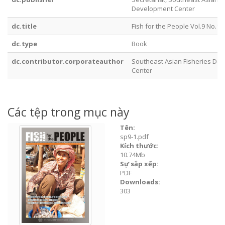
Development Center
dc.title
Fish for the People Vol.9 No.1
dc.type
Book
dc.contributor.corporateauthor
Southeast Asian Fisheries De
Center
Các tệp trong mục này
Tên:
sp9-1.pdf
Kích thước:
10.74Mb
Sự sắp xếp:
PDF
Downloads:
303