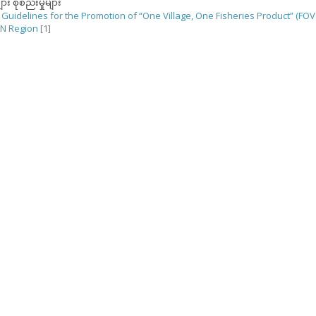
ျား စုစည်းမှုများ
 Guidelines for the Promotion of “One Village, One Fisheries Product” (FOV
AN Region
[1]