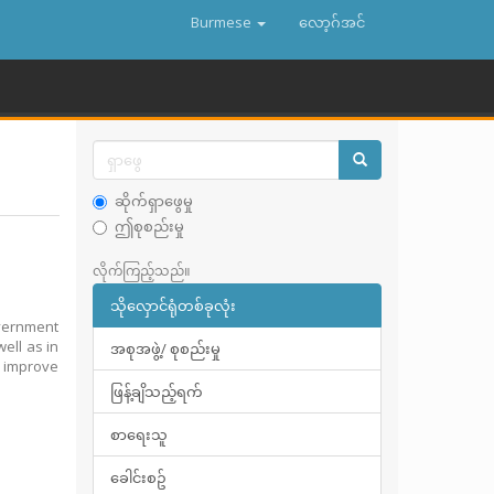
Burmese
လော့ဂ်အင်
ဆိုက်ရှာဖွေမှု
ဤစုစည်းမှု
လိုက်ကြည့်သည်။
သိုလှောင်ရုံတစ်ခုလုံး
vernment
ell as in
အစုအဖွဲ့/ စုစည်းမှု
d improve
ဖြန့်ချိသည့်ရက်
စာရေးသူ
ခေါင်းစဥ်