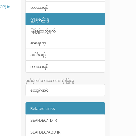
OP) in
ဘာသာရပ်
ဤစုစည်းမှု
ဖြန့်ချိသည့်ရက်
စာရေးသူ
ခေါင်းစဥ်
ဘာသာရပ်
မှတ်ပုံတင်ထားသော အသုံးပြုသူ
လော့ဂ်အင်
Related Links
SEAFDEC/TD IR
SEAFDEC/AQD IR