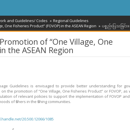
work and Guidelines/ Codes
Regional Guidelines
ge, One Fisheries Product” (FOVOP) in the ASEAN Region
ပစ္စည်းပြသခြင်း။
 Promotion of “One Village, One
 in the ASEAN Region
page Guidelines is envisaged to provide better understanding for go
 on the promotion of “One Village, One Fisheries Product” or FOVOP, as w
ulation of relevant policies to support the implementation of FOVOP an
ihoods of fishers in the fishing communities.
dl.handle.net/20.500.12066/1085