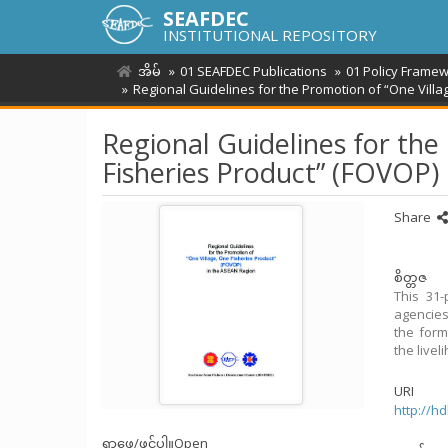
SEAFDEC
INSTITUTIONAL REPOSITORY
အိမ်
01 SEAFDEC Publications
01 Policy Frame
Regional Guidelines for the Promotion of “One Villa
Regional Guidelines for the
Fisheries Product” (FOVOP)
Share
စိတ္တဇ
This 31-
agencies
the form
the livel
URI
http://h
ရှာဖွေ/ဖွင့်ပါ။
Open