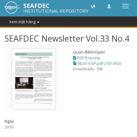
SEAFDEC
Chuy
INSTITUTIONAL REPOSITORY
đổi
điều
Xem mặt hàng
hướn
thành
SEAFDEC Newsletter Vol.33 No.4
Quan điểm/
Open
PDF Preview
NL33-4 SP.pdf (107.3Kb)
Downloads: 168
Ngày
2010