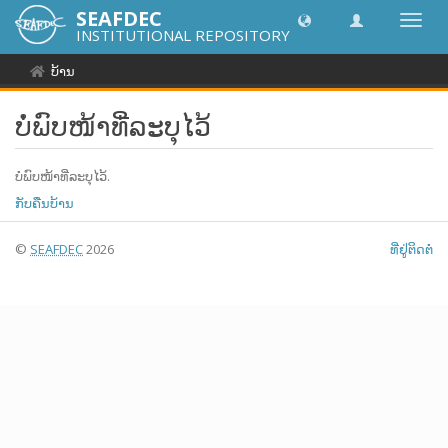
SEAFDEC
Toggl
INSTITUTIONAL REPOSITORY
navig
ບ້ານ
ບໍ່ພົບໜ້າທີ່ລະບຸໄວ້
ບໍ່ພົບໜ້າທີ່ລະບຸໄວ້.
ກັບຄືນບ້ານ
©
SEAFDEC
2026
ທີ່ຢູ່ຕິດຕໍ່