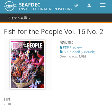
SEAFDEC
Toggl
INSTITUTIONAL REPOSITORY
navig
アイテム表示
Fish for the People Vol. 16 No. 2
閲覧/開く
PDF Preview
SP16-2.pdf (2.824Mb)
Downloads: 1,092
日付
2018