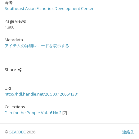
著者
Southeast Asian Fisheries Development Center
Page views
1,800
Metadata
アイテムの詳細レコードを表示する
Share
URI
http://hdl.handle.net/20.500.12066/1381
Collections
Fish for the People Vol.16 No.2
[7]
©
SEAFDEC
2026
連絡先