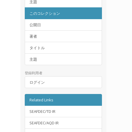
主題
このコレクション
公開日
著者
タイトル
主題
登録利用者
ログイン
Related Links
SEAFDEC/TD IR
SEAFDEC/AQD IR