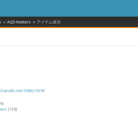
s
AQD Matters
アイテム表示
dl.handle.net/10862/3018
ons
ters
[158]