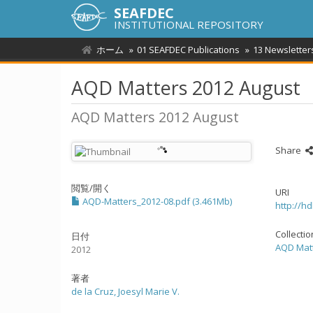
SEAFDEC
INSTITUTIONAL REPOSITORY
ホーム
01 SEAFDEC Publications
13 Newsletter
AQD Matters 2012 August
AQD Matters 2012 August
Share
閲覧/開く
URI
AQD-Matters_2012-08.pdf (3.461Mb)
http://h
Collecti
日付
AQD Mat
2012
著者
de la Cruz, Joesyl Marie V.