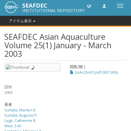
SEAFDEC
Toggl
INSTITUTIONAL REPOSITORY
navig
アイテム表示
SEAFDEC Asian Aquaculture
Volume 25(1) January - March
2003
閲覧/開く
SAAv25n01.pdf (907.3Kb)
日付
2003
著者
Surtida, Marilyn B.
Surtida, Augusto P.
Lago, Catherine B.
Wee, S.M.