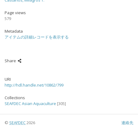
Castaños, Milagros T.
Page views
579
Metadata
アイテムの詳細レコードを表示する
Share
URI
http://hdl.handle.net/10862/799
Collections
SEAFDEC Asian Aquaculture
[305]
©
SEAFDEC
2026
連絡先