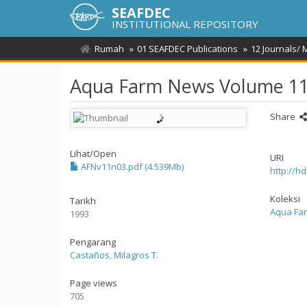
SEAFDEC
INSTITUTIONAL REPOSITORY
Rumah
01 SEAFDEC Publications
12 Journals/
Aqua Farm News Volume 11(
Share
Lihat/
Open
URI
AFNv11n03.pdf (4.539Mb)
http://h
Koleksi
Tarikh
Aqua Fa
1993
Pengarang
Castaños, Milagros T.
Page views
705