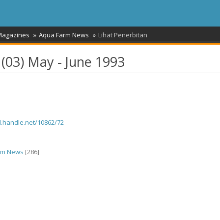
 Magazines
Aqua Farm News
Lihat Penerbitan
03) May - June 1993
dl.handle.net/10862/72
rm News
[286]