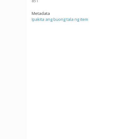
851
Metadata
Ipakita ang buong tala ng item