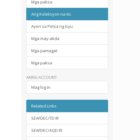
Mga paksa
Ang Koleksyon na ito
Ayon sa Petsa ng Isyu
Mga may-akda
Mga pamagat
Mga paksa
AKING ACCOUNT
Mag log in
Related Links
SEAFDEC/TD IR
SEAFDEC/AQD IR