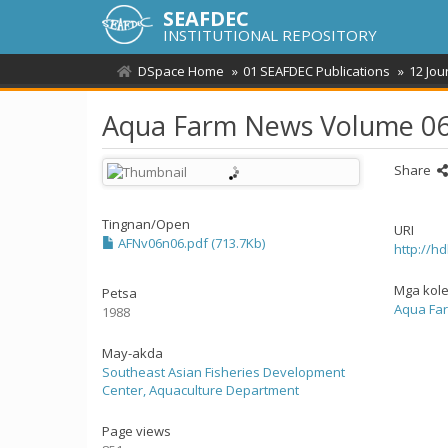
SEAFDEC
INSTITUTIONAL REPOSITORY
DSpace Home
01 SEAFDEC Publications
12 Jou
Aqua Farm News Volume 06
Share
Tingnan/
Open
URI
AFNv06n06.pdf (713.7Kb)
http://h
Mga kol
Petsa
Aqua Fa
1988
May-akda
Southeast Asian Fisheries Development
Center, Aquaculture Department
Page views