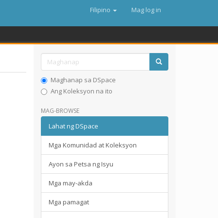
Filipino
Mag log in
Maghanap sa DSpace
Ang Koleksyon na ito
MAG-BROWSE
Lahat ng DSpace
Mga Komunidad at Koleksyon
Ayon sa Petsa ng Isyu
Mga may-akda
Mga pamagat