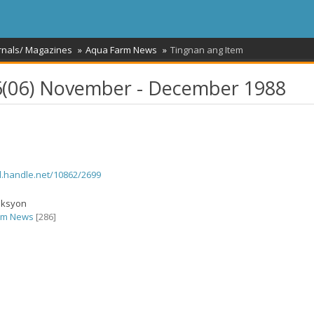
rnals/ Magazines
Aqua Farm News
Tingnan ang Item
(06) November - December 1988
dl.handle.net/10862/2699
eksyon
rm News
[286]