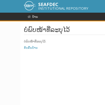
SEAFDEC
INSTITUTIONAL REPOSITORY
ບ້ານ
ບໍ່ພົບໜ້າທີ່ລະບຸໄວ້
ບໍ່ພົບໜ້າທີ່ລະບຸໄວ້.
ກັບຄືນບ້ານ