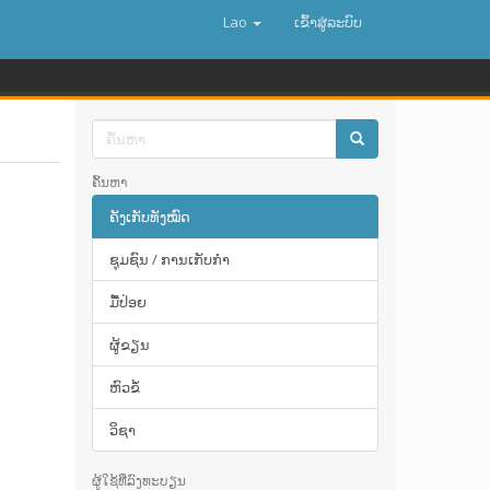
Lao
ເຂົ້າ​ສູ່​ລະ​ບົບ
ຄົ້ນຫາ
ຄັງເກັບທັງໝົດ
ຊຸມຊົນ / ການເກັບກໍາ
ມື້​ປ່ອຍ
ຜູ້ຂຽນ
ຫົວຂໍ້
ວິຊາ
ຜູ້ໃຊ້ທີ່ລົງທະບຽນ