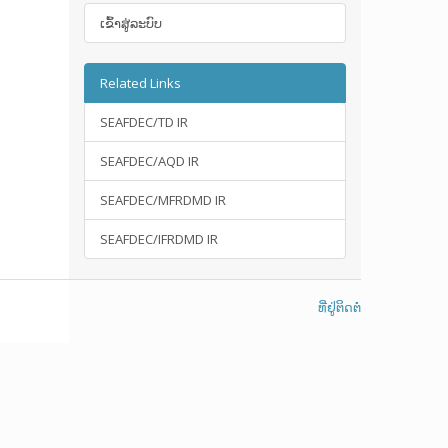
ເຂົ້າ​ສູ່​ລະ​ບົບ
Related Links
SEAFDEC/TD IR
SEAFDEC/AQD IR
SEAFDEC/MFRDMD IR
SEAFDEC/IFRDMD IR
ທີ່ຢູ່ຕິດຕໍ່