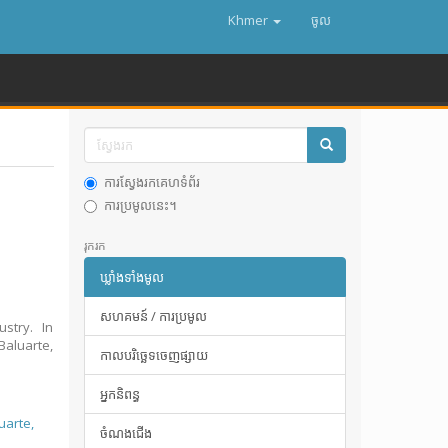
Khmer
ចូល
ការស្វែងរកគេហទំព័រ
ការប្រមូលនេះ។
រុករក
ឃ្លាំងទាំងមូល
សហគមន៍ / ការប្រមូល
stry. In
Baluarte,
កាលបរិច្ឆេទចេញផ្សាយ
អ្នកនិពន្ធ
uarte,
ចំណងជើង