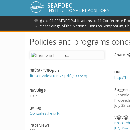
SEAFDEC
INSTITUTIONAL REPOSITORY
ផ្ទះ
01 SEAFDEC Publications
11 Conference Pr
Proceedings of the National Bangos Symposium, Phili
Policies and programs conc
Share
រកមើល / បើក
Open
URI
GonzalesFR1975.pdf (399.6Kb)
http://h
Suggeste
កាលបរិច្ឆេទ
Gonzale
1975
Proceedi
July 25-2
អ្នកនិពន្ធ
Gonzales, Felix R.
បណ្តុំបណ្តុំ
Proceedi
Page views
July 25-2