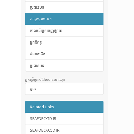
ប្រធានបទ
ការប្រមូលនេះ។
កាលបរិច្ឆេទចេញផ្សាយ
អ្នកនិពន្ធ
ចំណងជើង
ប្រធានបទ
អ្នកប្រើប្រាស់ដែលបានចុះឈ្មោះ
ចូល
Related Links
SEAFDEC/TD IR
SEAFDEC/AQD IR