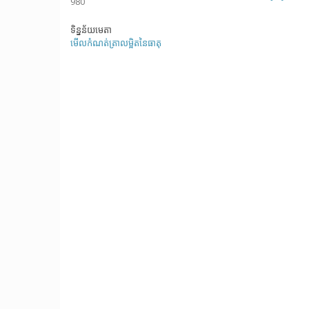
980
ទិន្នន័យមេតា
មើលកំណត់ត្រាលម្អិតនៃធាតុ