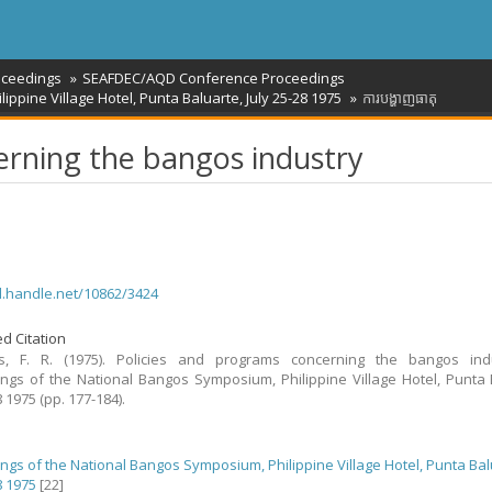
oceedings
SEAFDEC/AQD Conference Proceedings
ppine Village Hotel, Punta Baluarte, July 25-28 1975
ការបង្ហាញធាតុ
erning the bangos industry
dl.handle.net/10862/3424
d Citation
s, F. R. (1975). Policies and programs concerning the bangos indu
ngs of the National Bangos Symposium, Philippine Village Hotel, Punta 
8 1975 (pp. 177-184).
ngs of the National Bangos Symposium, Philippine Village Hotel, Punta Bal
8 1975
[22]