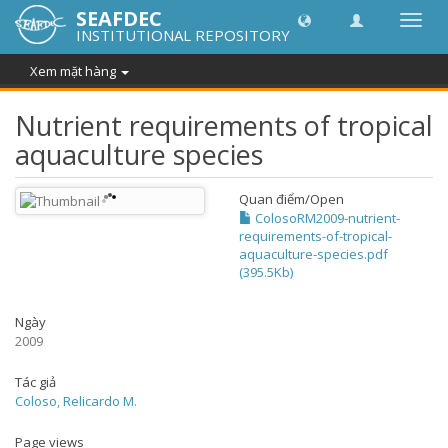
SEAFDEC
Chuy
INSTITUTIONAL REPOSITORY
đổi
điều
Xem mặt hàng
hướn
thành
Nutrient requirements of tropical
aquaculture species
Quan điểm/
Open
ColosoRM2009-nutrient-
requirements-of-tropical-
aquaculture-species.pdf
(395.5Kb)
Ngày
2009
Tác giả
Coloso, Relicardo M.
Page views