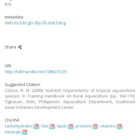
816
metadata
Hiển thị bản ghi đầy đủ mặt hàng
Share
URI
http://hdl.handle.net/10862/3129
Suggested Citation
Coloso, R. M. (2009). Nutrient requirements of tropical aquaculture
species. In Training Handbook on Rural Aquaculture (pp. 169-173).
Tigbauan, Iloilo, Philippines: Aquaculture Department, Southeast
Asian Fisheries Development Center.
Chủ thể
carbohydrates
;
fats
;
lipids
;
proteins
;
vitamins
;
minerals