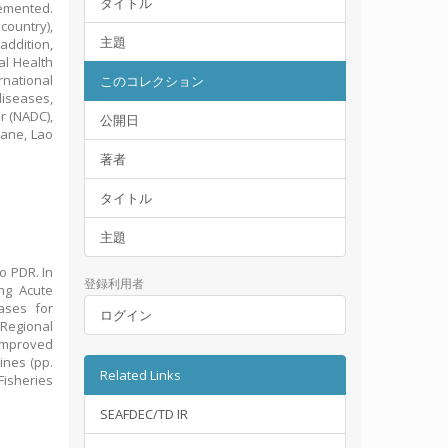
タイトル
lemented.
 country),
主題
addition,
al Health
rnational
このコレクション
iseases,
r (NADC),
公開日
iane, Lao
著者
タイトル
主題
ao PDR. In
登録利用者
ing Acute
ases for
ログイン
Regional
Improved
ines (pp.
Related Links
Fisheries
SEAFDEC/TD IR