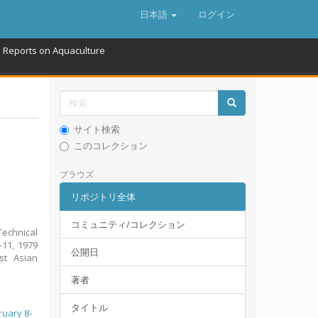
日本語
ログイン
d Reports on Aquaculture
サイト検索
このコレクション
ブラウズ
リポジトリ全体
コミュニティ/コレクション
Technical
-11, 1979
公開日
ast Asian
著者
タイトル
ruary 8-