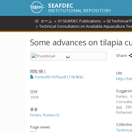
SEAFDEC
INSTITUTIONAL REPOSITORY
ホーム
01 SEAFDEC Publications
02 Technical 
Technical Consultation on Available Aquaculture Tec
Some advances on tilapia cul
Share
閲覧/開く
URI
FortesRD1979.pdf (178.9Kb)
http://h
Suggeste
日付
Fortes, 
1979
Consulta
(pp. 295
著者
Fisherie
Fortes, Romeo D.
Collecti
Page views
Technica