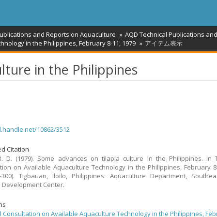
Publications and Reports on Aquaculture
AQD Technical Publications an
hnology in the Philippines, February 8-11, 1979
アイテム表示
ture in the Philippines
dl.handle.net/10862/3512
d Citation
R. D. (1979). Some advances on tilapia culture in the Philippines. In 
tion on Available Aquaculture Technology in the Philippines, February 8
-300). Tigbauan, Iloilo, Philippines: Aquaculture Department, Southe
s Development Center.
ons
l Consultation on Available Aquaculture Technology in the Philippines, Feb