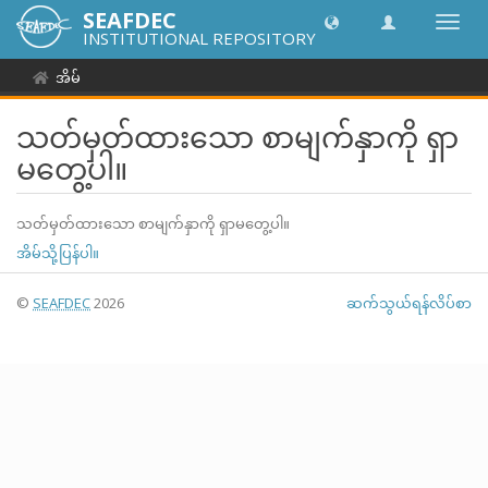
SEAFDEC
အညွှန်
INSTITUTIONAL REPOSITORY
ကို
ပြောင်
အိမ်
ပါ။
သတ်မှတ်ထားသော စာမျက်နှာကို ရှာ
မတွေ့ပါ။
သတ်မှတ်ထားသော စာမျက်နှာကို ရှာမတွေ့ပါ။
အိမ်သို့ပြန်ပါ။
©
SEAFDEC
2026
ဆက်သွယ်ရန်လိပ်စာ