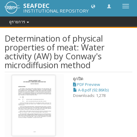
SEAFDEC
Toggl
INSTITUTIONAL REPOSITORY
navig
ดูรายการ
Determination of physical
properties of meat: Water
activity (AW) by Conway's
microdiffusion method
ดู/
เปิด
PDF Preview
A-8.pdf (92.86Kb)
Downloads: 1,278