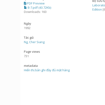
Bộ sưu t
PDF Preview
Laborato
B-7.pdf (43.72Kb)
Edition
[6
Downloads: 160
Ngày
1992
Tác giả
Ng, Cher Siang
Page views
731
metadata
Hiển thị bản ghi đầy đủ mặt hàng