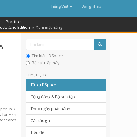
Tiếng Việt
Đăng nhập
est Practices
cts, 2nd Edition
Xem mặt hàng
g
Tìm kiếm DSpace
Bộ sưu tập này
DUYỆT QUA
Tất cả DSpace
Cộng đồng & Bộ sưu tập
Theo ngày phát hành
per. In K.
 for Fish
Research
Các tác giả
Tiêu đề