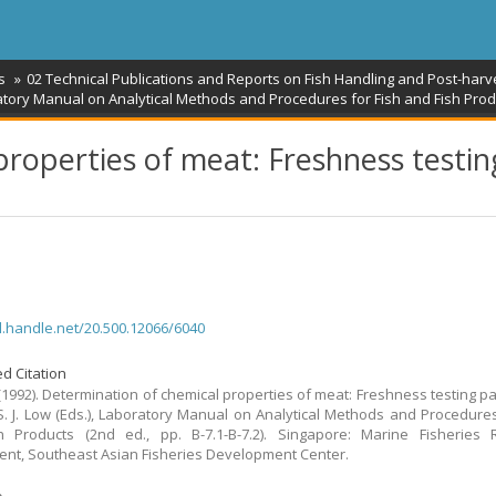
s
02 Technical Publications and Reports on Fish Handling and Post-harv
tory Manual on Analytical Methods and Procedures for Fish and Fish Produ
roperties of meat: Freshness testin
dl.handle.net/20.500.12066/6040
d Citation
 (1992). Determination of chemical properties of meat: Freshness testing pa
. J. Low (Eds.), Laboratory Manual on Analytical Methods and Procedures
h Products (2nd ed., pp. B-7.1-B-7.2). Singapore: Marine Fisheries 
nt, Southeast Asian Fisheries Development Center.