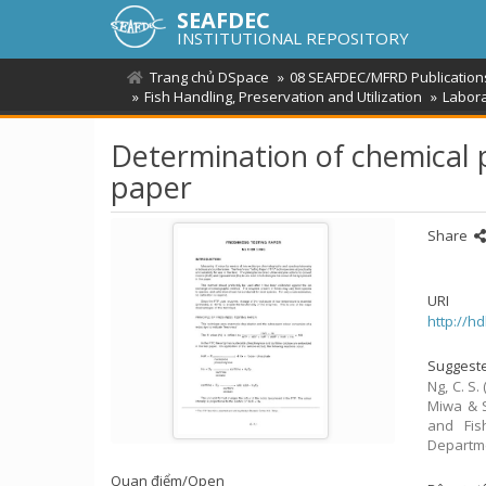
SEAFDEC
INSTITUTIONAL REPOSITORY
Trang chủ DSpace
08 SEAFDEC/MFRD Publication
Fish Handling, Preservation and Utilization
Labora
Determination of chemical p
paper
Share
URI
http://h
Suggeste
Ng, C. S.
Miwa & S
and Fis
Departme
Quan điểm/
Open