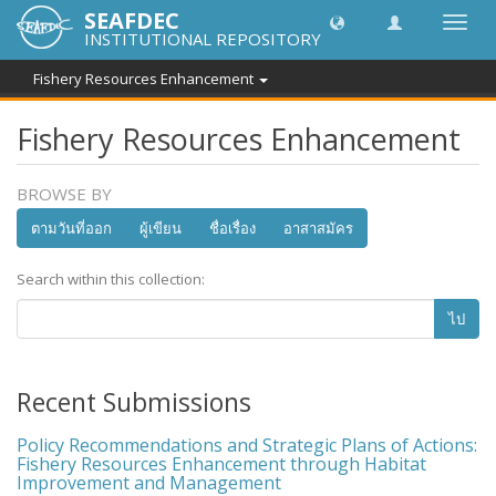
SEAFDEC
Toggl
INSTITUTIONAL REPOSITORY
navig
Fishery Resources Enhancement
Fishery Resources Enhancement
BROWSE BY
ตามวันที่ออก
ผู้เขียน
ชื่อเรื่อง
อาสาสมัคร
Search within this collection:
ไป
Recent Submissions
Policy Recommendations and Strategic Plans of Actions:
Fishery Resources Enhancement through Habitat
Improvement and Management