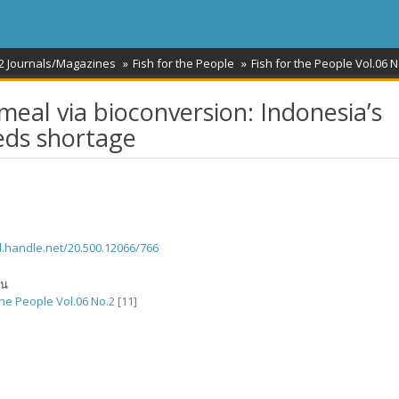
2 Journals/Magazines
Fish for the People
Fish for the People Vol.06 N
meal via bioconversion: Indonesia’s
eeds shortage
dl.handle.net/20.500.12066/766
ัน
the People Vol.06 No.2
[11]