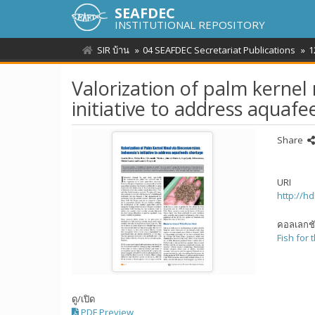
SEAFDEC
INSTITUTIONAL REPOSITORY
SIR บ้าน
04 SEAFDEC Secretariat Publications
1
Valorization of palm kernel 
initiative to address aquaf
Share
URI
http://h
คอลเลกช
Fish for 
ดู/
เปิด
PDF Preview