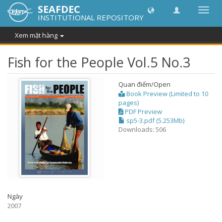
SEAFDEC
Chuy
INSTITUTIONAL REPOSITORY
đổi
điều
Xem mặt hàng
hướn
thành
Fish for the People Vol.5 No.3
Quan điểm/
Open
Book Preview (Limited to 10
pages)
PDF Preview
sp5-3.pdf (5.253Mb)
Downloads: 506
Ngày
2007