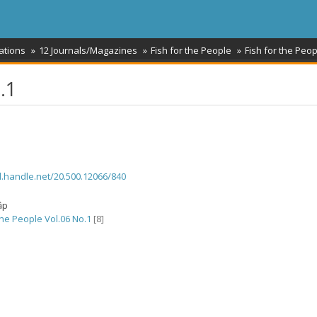
ations
12 Journals/Magazines
Fish for the People
Fish for the Peop
.1
dl.handle.net/20.500.12066/840
ập
the People Vol.06 No.1
[8]