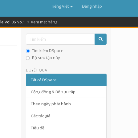
Tiếng Việt
Đăng nhập
le Vol.06 No.1
Xem mặt hàng
Tìm kiếm DSpace
Bộ sưu tập này
DUYỆT QUA
Tất cả DSpace
Cộng đồng & Bộ sưu tập
Theo ngày phát hành
Các tác giả
Tiêu đề