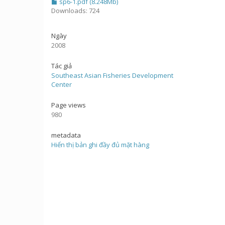
sp6-1.pdf (8.248Mb)
Downloads: 724
Ngày
2008
Tác giả
Southeast Asian Fisheries Development
Center
Page views
980
metadata
Hiển thị bản ghi đầy đủ mặt hàng