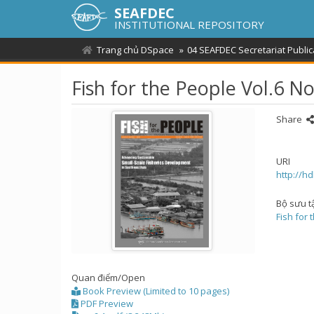
SEAFDEC
INSTITUTIONAL REPOSITORY
Trang chủ DSpace
04 SEAFDEC Secretariat Public
Fish for the People Vol.6 No
Share
URI
http://h
Bộ sưu t
Fish for 
Quan điểm/
Open
Book Preview (Limited to 10 pages)
PDF Preview