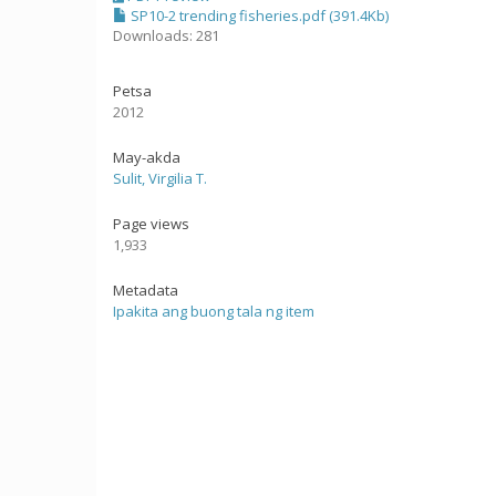
SP10-2 trending fisheries.pdf (391.4Kb)
Downloads: 281
Petsa
2012
May-akda
Sulit, Virgilia T.
Page views
1,933
Metadata
Ipakita ang buong tala ng item