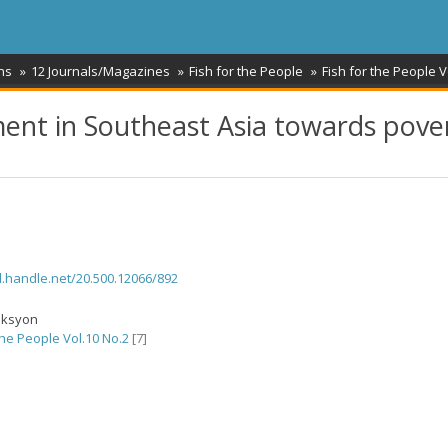
ns
12 Journals/Magazines
Fish for the People
Fish for the People V
ment in Southeast Asia towards pove
dl.handle.net/20.500.12066/892
eksyon
the People Vol.10 No.2
[7]