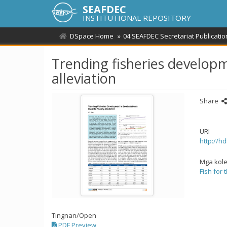
SEAFDEC
INSTITUTIONAL REPOSITORY
DSpace Home
04 SEAFDEC Secretariat Publicatio
Trending fisheries develop
alleviation
Share
URI
http://h
Mga kol
Fish for 
Tingnan/
Open
PDF Preview