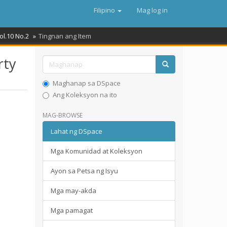
Filipino
Mag log in
ol.10 No.2
Tingnan ang Item
rty
Maghanap sa DSpace
Ang Koleksyon na ito
MAG-BROWSE
Lahat ng DSpace
Mga Komunidad at Koleksyon
Ayon sa Petsa ng Isyu
Mga may-akda
Mga pamagat