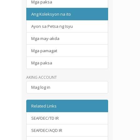
Mga paksa
Ang Koleksyon na ito
Ayon sa Petsa ng Isyu
Mga may-akda
Mga pamagat
Mga paksa
AKING ACCOUNT
Mag log in
Related Links
SEAFDEC/TD IR
SEAFDEC/AQD IR