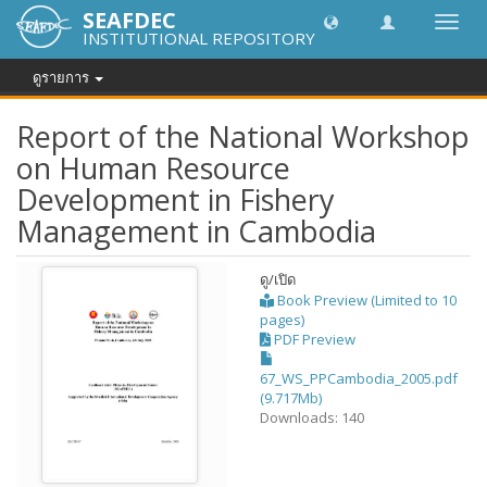
SEAFDEC
Toggl
INSTITUTIONAL REPOSITORY
navig
ดูรายการ
Report of the National Workshop
on Human Resource
Development in Fishery
Management in Cambodia
ดู/
เปิด
Book Preview (Limited to 10
pages)
PDF Preview
67_WS_PPCambodia_2005.pdf
(9.717Mb)
Downloads: 140