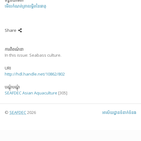
ទិន្នន័យមេតា
មើលកំណត់ត្រាលម្អិតនៃធាតុ
Share
ការពិពណ៌នា
In this issue: Seabass culture.
URI
http://hdl.handle.net/10862/802
បណ្តុំបណ្តុំ
SEAFDEC Asian Aquaculture
[305]
©
SEAFDEC
2026
អាស័យ​ដ្ឋាន​ទំនាក់ទំនង